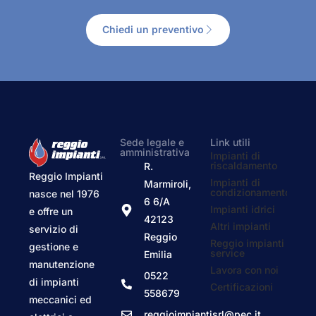
Chiedi un preventivo
Sede legale e
Link utili
amministrativa
Impianti di
riscaldamento
R.
Reggio Impianti
Impianti di
Marmiroli,
condizionamento
nasce nel 1976
6 6/A
Impianti idrici
e offre un
42123
Altri impianti
servizio di
Reggio
Reggio impianti
gestione e
service
Emilia
manutenzione
Lavora con noi
0522
di impianti
Certificazioni
558679
meccanici ed
reggioimpiantisrl@pec.it