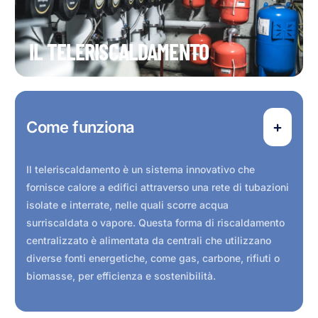
IL TELERISCALDAMENTO
Come funziona
Il teleriscaldamento è un sistema innovativo che
fornisce calore a edifici attraverso una rete di tubazioni
isolate e interrate, nelle quali scorre acqua
surriscaldata o vapore. Questa forma di riscaldamento
centralizzato è alimentata da centrali che utilizzano
diverse fonti energetiche, come gas, carbone, rifiuti o
biomasse, per efficienza e sostenibilità.